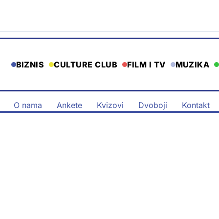
BIZNIS
CULTURE CLUB
FILM I TV
MUZIKA
O nama
Ankete
Kvizovi
Dvoboji
Kontakt