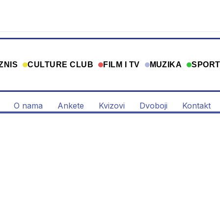
ZNIS
CULTURE CLUB
FILM I TV
MUZIKA
SPOR
O nama
Ankete
Kvizovi
Dvoboji
Kontakt