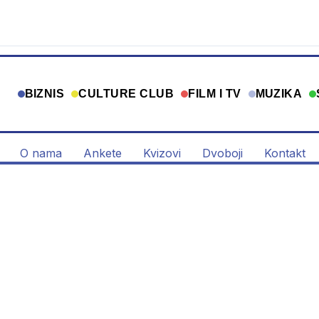
BIZNIS
CULTURE CLUB
FILM I TV
MUZIKA
O nama
Ankete
Kvizovi
Dvoboji
Kontakt