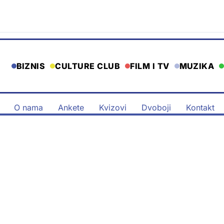
BIZNIS
CULTURE CLUB
FILM I TV
MUZIKA
O nama
Ankete
Kvizovi
Dvoboji
Kontakt