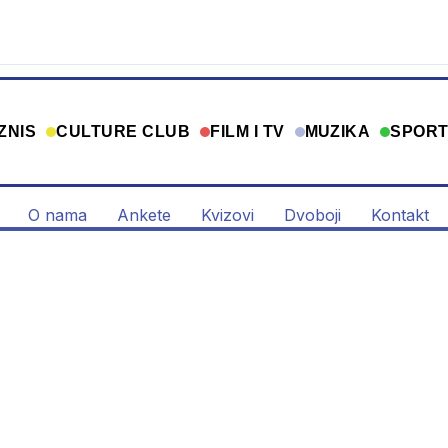
ZNIS
CULTURE CLUB
FILM I TV
MUZIKA
SPOR
O nama
Ankete
Kvizovi
Dvoboji
Kontakt