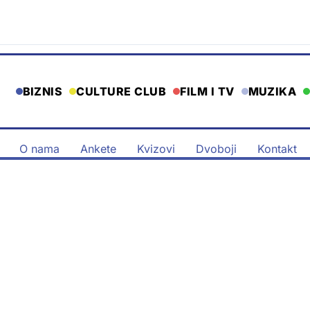
BIZNIS
CULTURE CLUB
FILM I TV
MUZIKA
O nama
Ankete
Kvizovi
Dvoboji
Kontakt