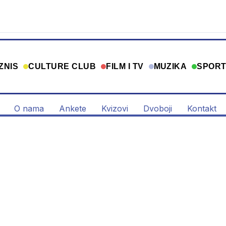
ZNIS
CULTURE CLUB
FILM I TV
MUZIKA
SPOR
O nama
Ankete
Kvizovi
Dvoboji
Kontakt