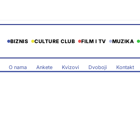
BIZNIS
CULTURE CLUB
FILM I TV
MUZIKA
O nama
Ankete
Kvizovi
Dvoboji
Kontakt