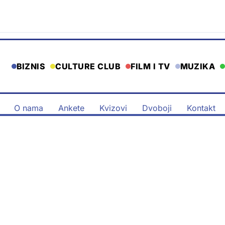
BIZNIS
CULTURE CLUB
FILM I TV
MUZIKA
O nama
Ankete
Kvizovi
Dvoboji
Kontakt