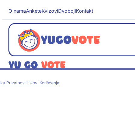
O nama
Ankete
Kvizovi
Dvoboji
Kontakt
tika Privatnosti
Uslovi Korišćenja