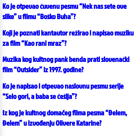
Ko je otpevao čuvenu pesmu “Nek nas sete ove
slike” u filmu “Boško Buha”?
Koji je poznati kantautor režirao i napisao muziku
za film “Kao rani mraz”?
Muzika kog kultnog pank benda prati slovenački
film “Outsider” iz 1997. godine?
Ko je napisao i otpevao naslovnu pesmu serije
“Selo gori, a baba se češlja”?
Iz kog je kultnog domaćeg filma pesma “Đelem,
Đelem” u izvođenju Olivere Katarine?