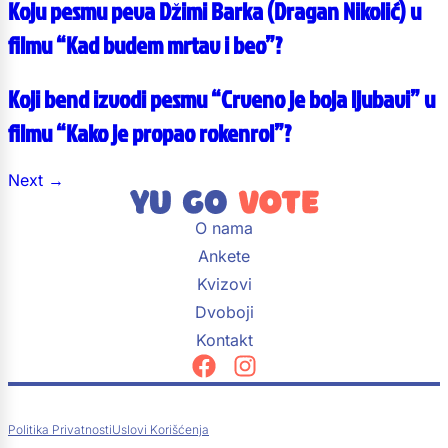
Koju pesmu peva Džimi Barka (Dragan Nikolić) u
filmu “Kad budem mrtav i beo”?
Koji bend izvodi pesmu “Crveno je boja ljubavi” u
filmu “Kako je propao rokenrol”?
Next
→
O nama
Ankete
Kvizovi
Dvoboji
Kontakt
Politika Privatnosti
Uslovi Korišćenja