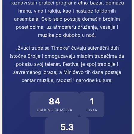
raznovrstan prateći program: etno-bazar, domaću
hranu, vino i rakiju, kao i nastupe folklornih
ansambala. Celo selo postaje domaćin brojnim
posetiocima, uz atmosferu druženja, veselja i
muzike do duboko u noć.
„Zvuci trube sa Timoka“ čuvaju autentični duh
istočne Srbije i omogućavaju mladim trubačima da
pokažu svoj talenat. Festival je spoj tradicije i
savremenog izraza, a Minićevo tih dana postaje
centar muzike, radosti i narodne kulture.
84
1
UKUPNO GLASOVA
LISTA
5.3