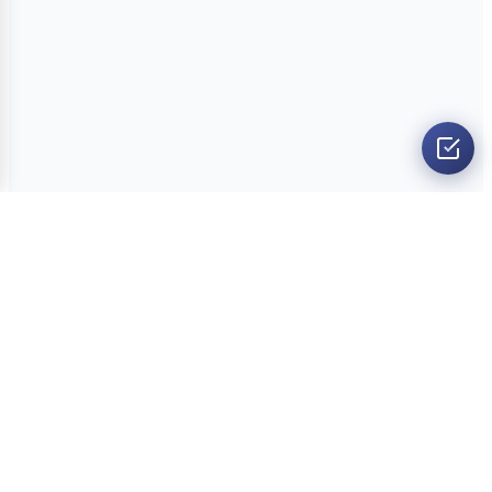
O nama
Ankete
Kvizovi