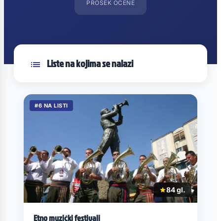
PROSEK OCENE
Liste na kojima se nalazi
#6 NA LISTI
84 gl.
Etno muzički festivali