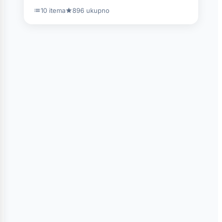
10 itema
896 ukupno