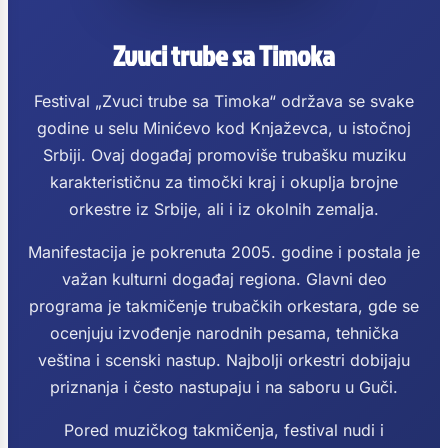
Zvuci trube sa Timoka
Festival „Zvuci trube sa Timoka“ održava se svake
godine u selu Minićevo kod Knjaževca, u istočnoj
Srbiji. Ovaj događaj promoviše trubašku muziku
karakterističnu za timočki kraj i okuplja brojne
orkestre iz Srbije, ali i iz okolnih zemalja.
Manifestacija je pokrenuta 2005. godine i postala je
važan kulturni događaj regiona. Glavni deo
programa je takmičenje trubačkih orkestara, gde se
ocenjuju izvođenje narodnih pesama, tehnička
veština i scenski nastup. Najbolji orkestri dobijaju
priznanja i često nastupaju i na saboru u Guči.
Pored muzičkog takmičenja, festival nudi i