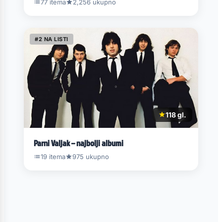
77 itema
2,256 ukupno
#2 NA LISTI
118 gl.
Parni Valjak – najbolji albumi
19 itema
975 ukupno