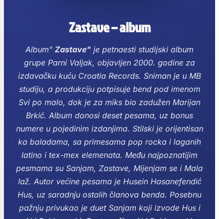
Zastave – album
Album"
Zastave"
je petnaesti studijski album
grupe Parni Valjak, objavljen 2000. godine za
izdavačku kuću Croatia Records. Sniman je u MB
studiju, a produkciju potpisuje bend pod imenom
Svi po malo, dok je za miks bio zadužen Marijan
Brkić.
Album donosi deset pesama, uz bonus
numere u pojedinim izdanjima. Stilski je orijentisan
ka baladama, sa primesama pop rocka i laganih
latino i tex-mex elemenata.
Među najpoznatijim
pesmama su Sanjam, Zastave, Mijenjam se i Mala
laž. Autor većine pesama je Husein Hasanefendić
Hus, uz saradnju ostalih članova benda.
Posebnu
pažnju privukao je duet Sanjam koji izvode Hus i