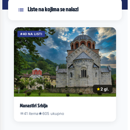
Liste na kojima se nalazi
#40 NA LISTI
2 gl.
Manastiri Srbija
41 itema
605 ukupno