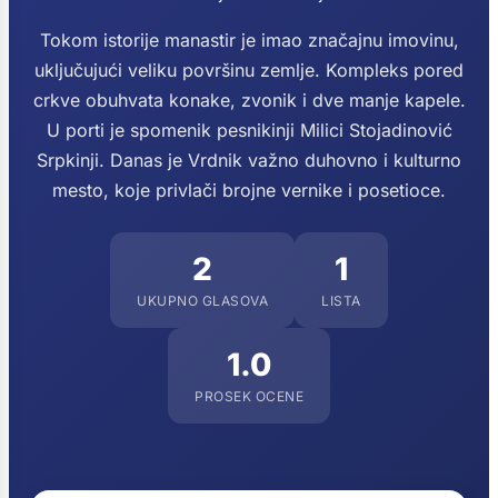
Tokom istorije manastir je imao značajnu imovinu,
uključujući veliku površinu zemlje. Kompleks pored
crkve obuhvata konake, zvonik i dve manje kapele.
U porti je spomenik pesnikinji Milici Stojadinović
Srpkinji. Danas je Vrdnik važno duhovno i kulturno
mesto, koje privlači brojne vernike i posetioce.
2
1
UKUPNO GLASOVA
LISTA
1.0
PROSEK OCENE