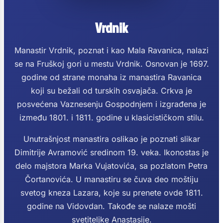
Vrdnik
Manastir Vrdnik, poznat i kao Mala Ravanica, nalazi
se na Fruškoj gori u mestu Vrdnik. Osnovan je 1697.
godine od strane monaha iz manastira Ravanica
koji su bežali od turskih osvajača. Crkva je
posvećena Vaznesenju Gospodnjem i izgrađena je
između 1801. i 1811. godine u klasicističkom stilu.
Unutrašnjost manastira oslikao je poznati slikar
Dimitrije Avramović sredinom 19. veka. Ikonostas je
delo majstora Marka Vujatovića, sa pozlatom Petra
Čortanovića. U manastiru se čuva deo moštiju
svetog kneza Lazara, koje su prenete ovde 1811.
godine na Vidovdan. Takođe se nalaze mošti
svetiteljke Anastasije.