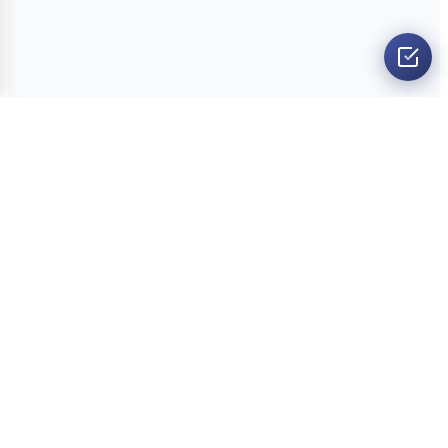
O nama
Ankete
Kvizovi
Dvoboji
Kontakt