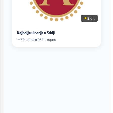
2 gl.
Najbolje vinarije u Srbiji
50 itema
957 ukupno