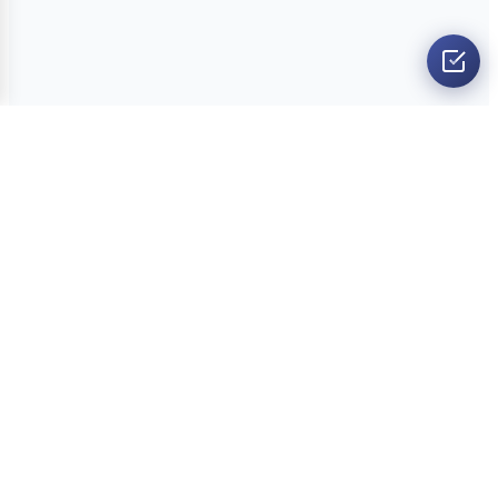
O nama
Ankete
Kvizovi
Dvoboji
Kontakt