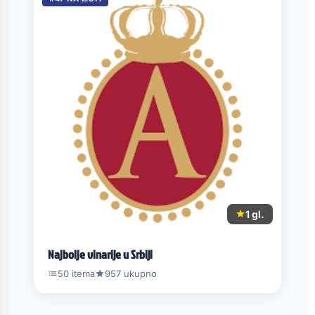
1 gl.
Najbolje vinarije u Srbiji
50 itema
957 ukupno