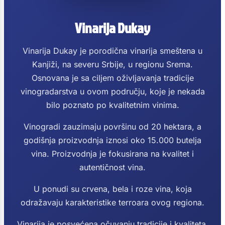
Vinarija Dukay
Vinarija Dukay je porodična vinarija smeštena u
Kanjiži, na severu Srbije, u regionu Srema.
Osnovana je sa ciljem oživljavanja tradicije
vinogradarstva u ovom području, koje je nekada
bilo poznato po kvalitetnim vinima.
Vinogradi zauzimaju površinu od 20 hektara, a
godišnja proizvodnja iznosi oko 15.000 butelja
vina. Proizvodnja je fokusirana na kvalitet i
autentičnost vina.
U ponudi su crvena, bela i roze vina, koja
odražavaju karakteristike terroara ovog regiona.
Vinarija je posvećena očuvanju tradicije i kvaliteta,