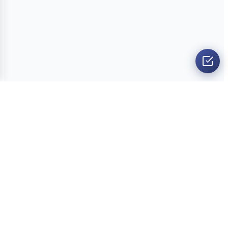
O nama
Ankete
Kvizovi