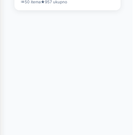
50 itema
957 ukupno