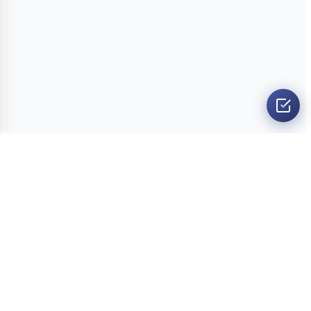
O nama
Ankete