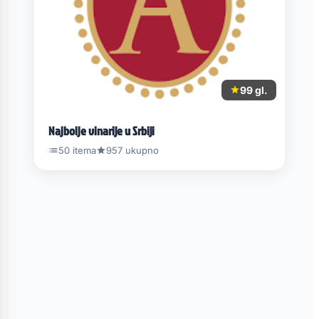
99 gl.
Najbolje vinarije u Srbiji
50 itema
957 ukupno