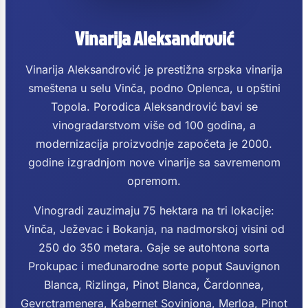
Vinarija Aleksandrović
Vinarija Aleksandrović je prestižna srpska vinarija
smeštena u selu Vinča, podno Oplenca, u opštini
Topola. Porodica Aleksandrović bavi se
vinogradarstvom više od 100 godina, a
modernizacija proizvodnje započeta je 2000.
godine izgradnjom nove vinarije sa savremenom
opremom.
Vinogradi zauzimaju 75 hektara na tri lokacije:
Vinča, Ježevac i Bokanja, na nadmorskoj visini od
250 do 350 metara. Gaje se autohtona sorta
Prokupac i međunarodne sorte poput Sauvignon
Blanca, Rizlinga, Pinot Blanca, Čardonnea,
Gevrctramenera, Kabernet Sovinjona, Merloa, Pinot