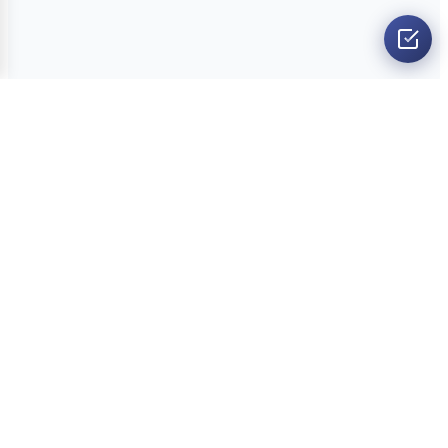
O nama
Ankete
Kvizovi
Dvoboji
Kontakt