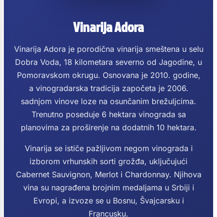
Vinarija Adora
Vinarija Adora je porodična vinarija smeštena u selu
Dobra Voda, 18 kilometara severno od Jagodine, u
Pomoravskom okrugu. Osnovana je 2010. godine,
a vinogradarska tradicija započeta je 2006.
sadnjom vinove loze na osunčanim brežuljcima.
Trenutno poseduje 6 hektara vinograda sa
planovima za proširenje na dodatnih 10 hektara.
Vinarija se ističe pažljivom negom vinograda i
izborom vrhunskih sorti grožđa, uključujući
Cabernet Sauvignon, Merlot i Chardonnay. Njihova
vina su nagrađena brojnim medaljama u Srbiji i
Evropi, a izvoze se u Bosnu, Švajcarsku i
Francusku.