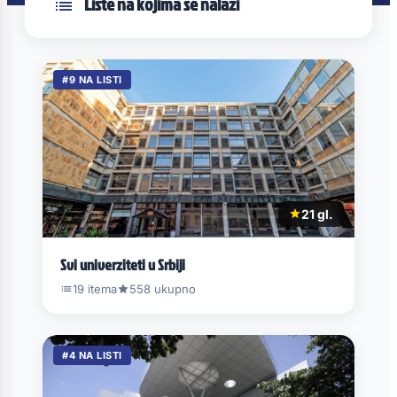
Liste na kojima se nalazi
#9 NA LISTI
21 gl.
Svi univerziteti u Srbiji
19 itema
558 ukupno
#4 NA LISTI