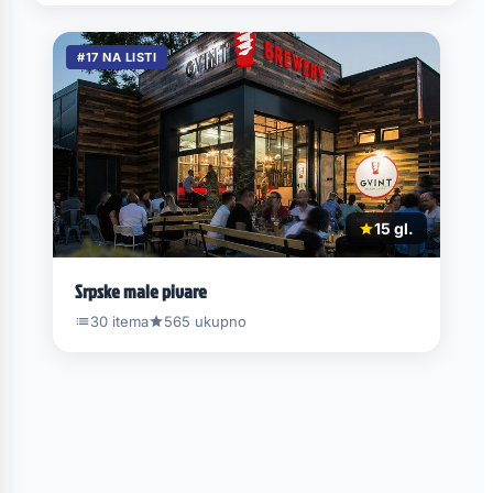
#17 NA LISTI
15 gl.
Srpske male pivare
30 itema
565 ukupno