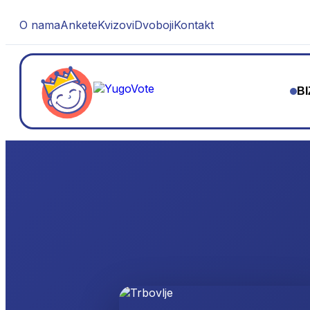
O nama
Ankete
Kvizovi
Dvoboji
Kontakt
BI