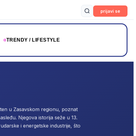
prijavi se
T
TRENDY / LIFESTYLE
ešten u Zasavskom regionu, poznat
nasleđu.
Njegova istorija seže u 13.
udarske i energetske industrije, što