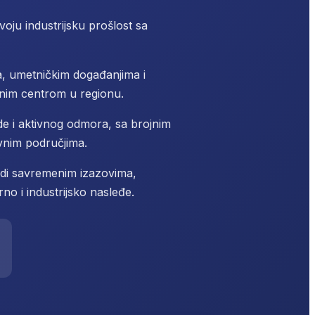
oju industrijsku prošlost sa
a, umetničkim događanjima i
rnim centrom u regionu.
irode i aktivnog odmora, sa brojnim
ivnim područjima.
di savremenim izazovima,
no i industrijsko nasleđe.