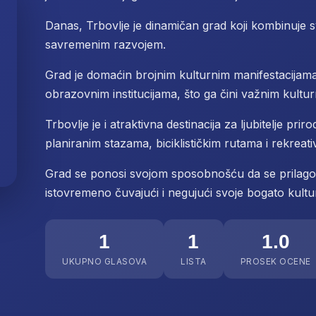
Danas, Trbovlje je dinamičan grad koji kombinuje sv
savremenim razvojem.
Grad je domaćin brojnim kulturnim manifestacijam
obrazovnim institucijama, što ga čini važnim kultu
Trbovlje je i atraktivna destinacija za ljubitelje pr
planiranim stazama, biciklističkim rutama i rekreat
Grad se ponosi svojom sposobnošću da se prilago
istovremeno čuvajući i negujući svoje bogato kultur
1
1
1.0
UKUPNO GLASOVA
LISTA
PROSEK OCENE