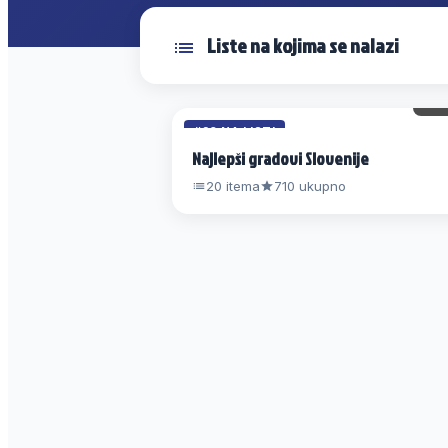
Liste na kojima se nalazi
1
#20 NA LISTI
Najlepši gradovi Slovenije
20 itema
710 ukupno