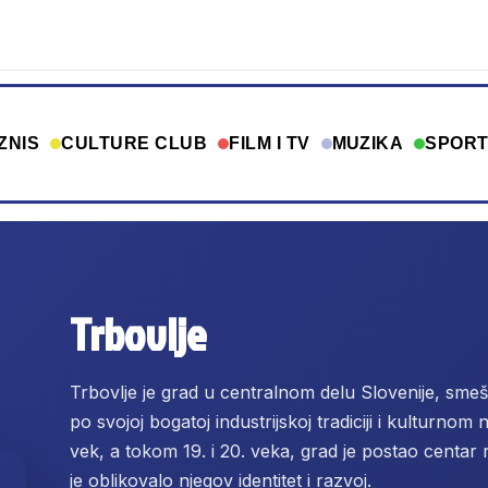
ZNIS
CULTURE CLUB
FILM I TV
MUZIKA
SPOR
Trbovlje
Trbovlje je grad u centralnom delu Slovenije, sm
po svojoj bogatoj industrijskoj tradiciji i kulturnom 
vek, a tokom 19. i 20. veka, grad je postao centar r
je oblikovalo njegov identitet i razvoj.