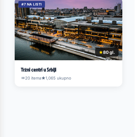
#7 NA LISTI
80 gl.
Tržni centri u Srbiji
20 itema
1,065 ukupno