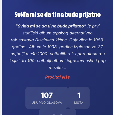
Sviđa mi se da ti ne bude prijatno
"Sviđa mi se da ti ne bude prijatno"
je prvi
studijski album srpskog alternativno
rok sastava Disciplina kičme.
Objavljen je 1983.
godine.
Album je 1998. godine izglasan za 27.
najbolji među 1000. najboljih rok i pop albuma u
knjizi JU 100: najbolji albumi jugoslovenske i pop
muzike...
Pročitaj više
107
1
UKUPNO GLASOVA
LISTA