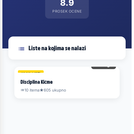
8.9
PROSEK OCENE
Liste na kojima se nalazi
100 gl.
#1 NA LISTI
Disciplina Kičme
10 itema
605 ukupno