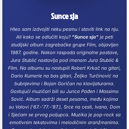
Sunce sja
Hteo sam izdvojiti neku pesmu i staviti link na nju.
Ali kako se odlučiti koju?
"Sunce sja"
je peti
studijski album zagrebačke grupe Film, objavljen
1987. godine.
Nakon raspada originalne postave,
Jura Stublić nastavlja pod imenom Jura Stublić &
Film. Na albumu su nastupili Robert Krkač na gitari,
Dario Kumerle na bas gitari, Željko Turčinović na
bubnjevima i Bojan Goričan na klavijaturama.
Gostujući muzičari bili su Jurica Pađen i Massimo
Savić. Album sadrži deset pesama, među kojima
su Valovi ('67.-'77.-'87.), Srce na cesti, Ivana, Dom
i Sjećam se prvog poljupca. Muzika je pop-rock sa
emotivnim tekstovima i melodičnim aranžmanima.