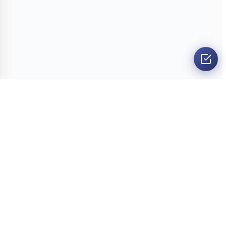
O nama
Ankete
Kvizovi
Dvoboji