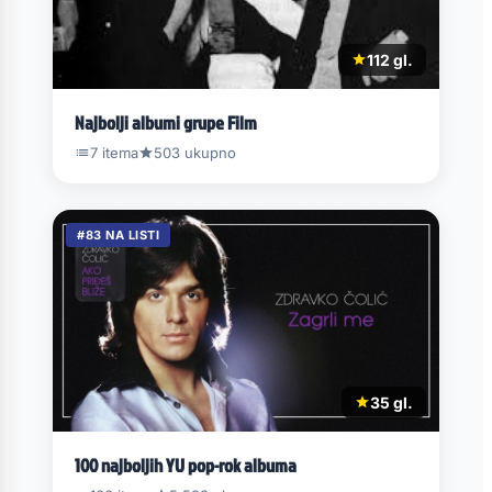
112 gl.
Najbolji albumi grupe Film
7 itema
503 ukupno
#83 NA LISTI
35 gl.
100 najboljih YU pop-rok albuma