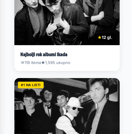
12 gl.
Najbolji rok albumi ikada
119 itema
1,595 ukupno
#1 NA LISTI