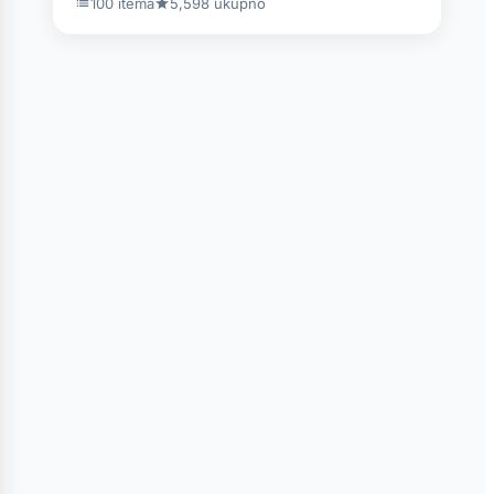
100 itema
5,598 ukupno