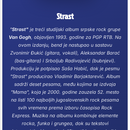
Strast
"
Strast"
je treći studijski album srpske rock grupe
Van Gogh
, objavljen 1993. godine za PGP RTB.
Na
ovom izdanju, bend je nastupao u sastavu
Zvonimir Đukić (gitara, vokali), Aleksandar Barać
(bas-gitara) i Srboljub Radivojević (bubnjevi).
Produkciju je potpisao Saša Habić, dok je pesmu
"Strast" producirao Vladimir Barjaktarević.
Album
sadrži deset pesama, među kojima se izdvaja
"Mama", koja je 2000. godine zauzela 52. mesto
na listi 100 najboljih jugoslovenskih rock pesama
svih vremena prema izboru časopisa Rock
Express.
Muzika na albumu kombinuje elemente
rocka, funka i grungea, dok su tekstovi