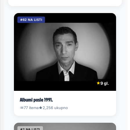
#62 NA LISTI
9 gl.
Albumi posle 1991.
77 itema
2,256 ukupno
#2 NA LISTI