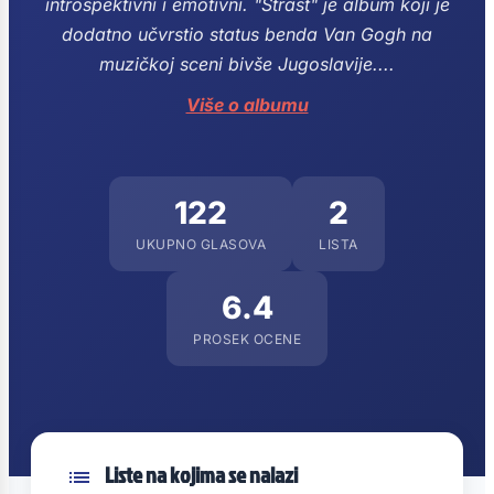
introspektivni i emotivni.
"Strast" je album koji je
dodatno učvrstio status benda Van Gogh na
muzičkoj sceni bivše Jugoslavije.
...
Više o albumu
122
2
UKUPNO GLASOVA
LISTA
6.4
PROSEK OCENE
Liste na kojima se nalazi