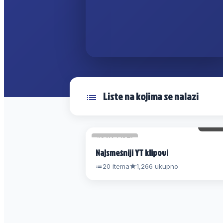
Liste na kojima se nalazi
131 
#2 NA LISTI
Najsmešniji YT klipovi
20 itema
1,266 ukupno