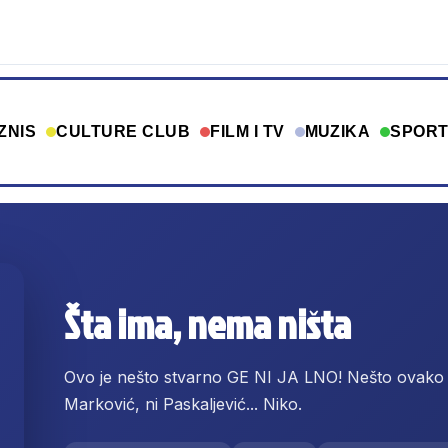
ZNIS
CULTURE CLUB
FILM I TV
MUZIKA
SPOR
Šta ima, nema ništa
Ovo je nešto stvarno GE NI JA LNO! Nešto ovako se
Marković, ni Paskaljević... Niko.