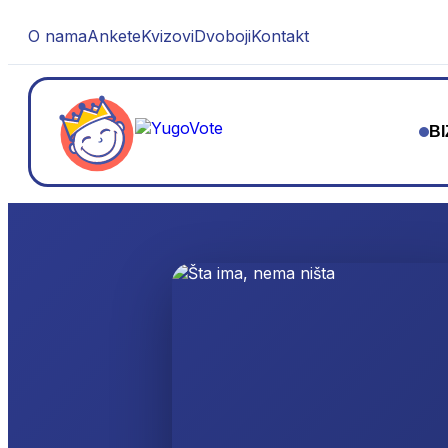
O nama
Ankete
Kvizovi
Dvoboji
Kontakt
BI