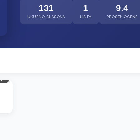
131
1
9.4
UKUPNO GLASOVA
LISTA
PROSEK OCENE
gl.