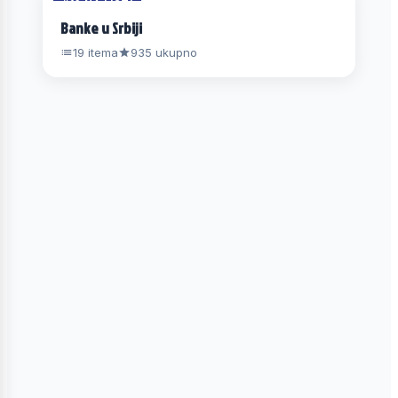
#16 NA LISTI
Banke u Srbiji
19 itema
935 ukupno