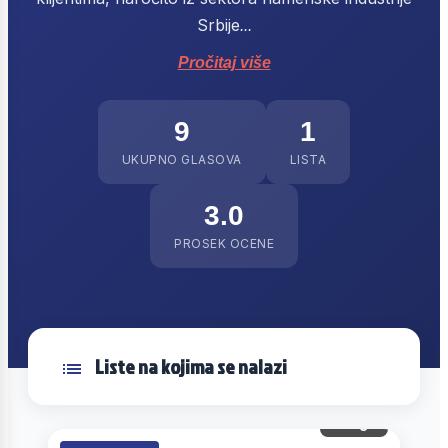
Srbije
...
Pročitaj više
9
1
UKUPNO GLASOVA
LISTA
3.0
PROSEK OCENE
Liste na kojima se nalazi
9 gl.