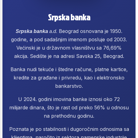
Srpska banka
Beograd osnovana je 1950.
Srpska banka
a.d.
godine, a pod sadašnjim imenom posluje od 2003.
Većinski je u državnom vlasništvu sa 76,69%
akcija. Sedište je na adresi Savska 25, Beograd.
Banka nudi tekuće i štedne račune, platne kartice,
kredite za građane i privredu, kao i elektronsko
bankarstvo.
U 2024. godini imovina banke iznosi oko 72
milijarde dinara, što je rast od preko 56% u odnosu
na prethodnu godinu.
Poznata je po stabilnosti i dugoročnim odnosima sa
klijentima, naročito iz sektora namenske industrije