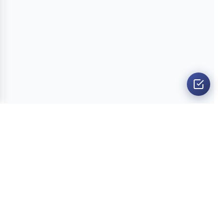
O nama
Ankete