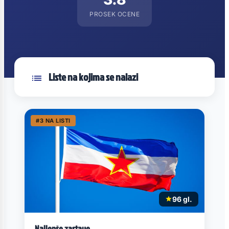
PROSEK OCENE
Liste na kojima se nalazi
#3 NA LISTI
96 gl.
Najlepše zastave