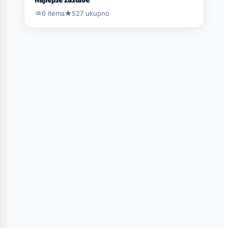
6 itema
527 ukupno