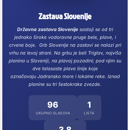
Zastava Slovenije
Državna
zastava Slovenije
sastoji se od tri
jednako široke vodoravne pruge bele, plave, i
crvene boje.
Grb Slovenije na zastavi se nalazi pri
vrhu na levoj strani.
Na grbu je beli Triglav, najviša
planina u Sloveniji, na plavoj pozadini; pod njim su
dve talasaste plave linije koje
označavaju Jadransko more i lokalne reke. Iznad
planine su tri šestokrake zvezde.
96
1
UKUPNO GLASOVA
LISTA
3.8