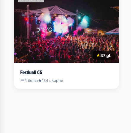
37 gl.
Festivali CG
4 itema
134 ukupno