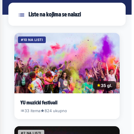
Liste na kojima se nalazi
#10 NA LISTI
35 gl.
YU muzički festivali
33 itema
824 ukupno
#2 NA LISTI