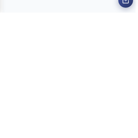
O nama
Ankete
Kvizovi
Dvoboji
Kontakt
Politika Privatnosti
Uslovi Korišćenja