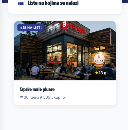
Liste na kojima se nalazi
#18 NA LISTI
13 gl.
Srpske male pivare
30 itema
565 ukupno