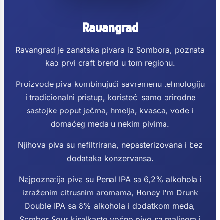
Ravangrad
Ravangrad je zanatska pivara iz Sombora, poznata
kao prvi craft brend u tom regionu.
Proizvode piva kombinujući savremenu tehnologiju
i tradicionalni pristup, koristeći samo prirodne
sastojke poput ječma, hmelja, kvasca, vode i
domaćeg meda u nekim pivima.
Njihova piva su nefiltrirana, nepasterizovana i bez
dodataka konzervansa.
Najpoznatija piva su Penal IPA sa 6,2% alkohola i
izraženim citrusnim aromama, Honey I'm Drunk
Double IPA sa 8% alkohola i dodatkom meda,
Sombor Sour kiselkasto voćno pivo sa malinom i