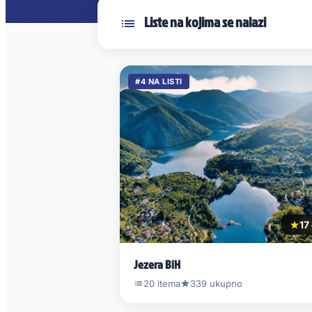
Liste na kojima se nalazi
#4 NA LISTI
17 
Jezera BiH
20 itema
339 ukupno