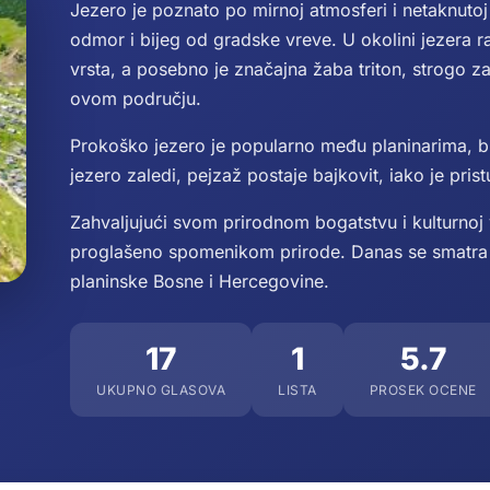
Jezero je poznato po mirnoj atmosferi i netaknutoj 
odmor i bijeg od gradske vreve. U okolini jezera ra
vrsta, a posebno je značajna žaba triton, strogo z
ovom području.
Prokoško jezero je popularno među planinarima, bi
jezero zaledi, pejzaž postaje bajkovit, iako je pris
Zahvaljujući svom prirodnom bogatstvu i kulturnoj 
proglašeno spomenikom prirode. Danas se smatra j
planinske Bosne i Hercegovine.
17
1
5.7
UKUPNO GLASOVA
LISTA
PROSEK OCENE