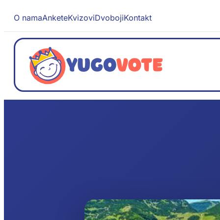
O nama
Ankete
Kvizovi
Dvoboji
Kontakt