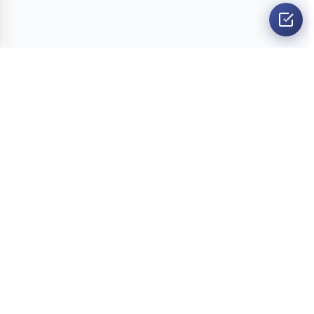
O nama
Ankete
Kvizovi
Dvoboji
Kontakt