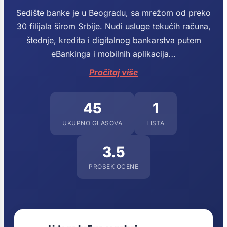
Sedište banke je u Beogradu, sa mrežom od preko
30 filijala širom Srbije. Nudi usluge tekućih računa,
štednje, kredita i digitalnog bankarstva putem
eBankinga i mobilnih aplikacija
...
Pročitaj više
45
1
UKUPNO GLASOVA
LISTA
3.5
PROSEK OCENE