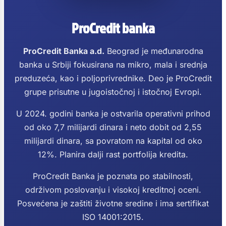
ProCredit banka
ProCredit Banka a.d.
Beograd je međunarodna
banka u Srbiji fokusirana na mikro, mala i srednja
preduzeća, kao i poljoprivrednike. Deo je ProCredit
grupe prisutne u jugoistočnoj i istočnoj Evropi.
U 2024. godini banka je ostvarila operativni prihod
od oko 7,7 milijardi dinara i neto dobit od 2,55
milijardi dinara, sa povratom na kapital od oko
12%. Planira dalji rast portfolija kredita.
ProCredit Banka je poznata po stabilnosti,
održivom poslovanju i visokoj kreditnoj oceni.
Posvećena je zaštiti životne sredine i ima sertifikat
ISO 14001:2015.