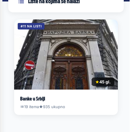
Liste na kojima se nalazi
#11 NA LISTI
45 gl.
Banke u Srbiji
19 itema
935 ukupno