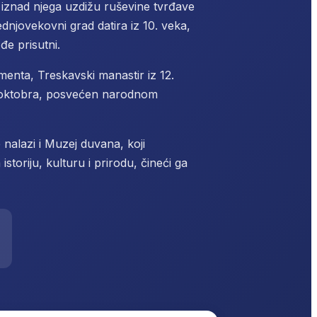
 iznad njega uzdižu ruševine tvrđave
njovekovni grad datira iz 10. veka,
đe prisutni.
nta, Treskavski manastir iz 12.
. oktobra, posvećen narodnom
 nalazi i Muzej duvana, koji
istoriju, kulturu i prirodu, čineći ga