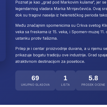
Poznat je kao „grad pod Markovim kulama“, jer se
legendarnog vladara Marka Mrnjavčevića. Ovaj sred
dok su tragovi naselja iz helenističkog perioda tako
Među značajnim spomenicima su Crkva svetog Klime
veka sa freskama iz 15. veka, i Spomen-muzej 11
ustanku protiv fašizma.
Prilep je i centar proizvodnje duvana, a u njemu se
prikazuje bogatu tradiciju ove industrije. Grad spaja 
atraktivnom destinacijom za posetioce.
69
1
5.8
UKUPNO GLASOVA
LISTA
PROSEK OCENE