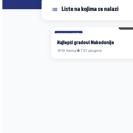
Liste na kojima se nalazi
69 
#4 NA LISTI
Najlepši gradovi Makedonije
19 itema
731 ukupno