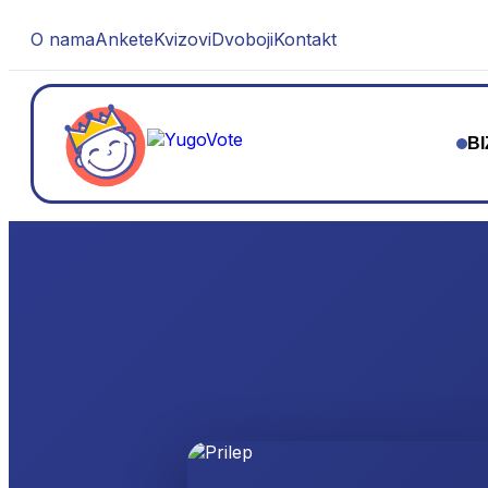
O nama
Ankete
Kvizovi
Dvoboji
Kontakt
BI