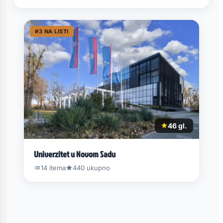
#3 NA LISTI
46 gl.
Univerzitet u Novom Sadu
14 itema
440 ukupno