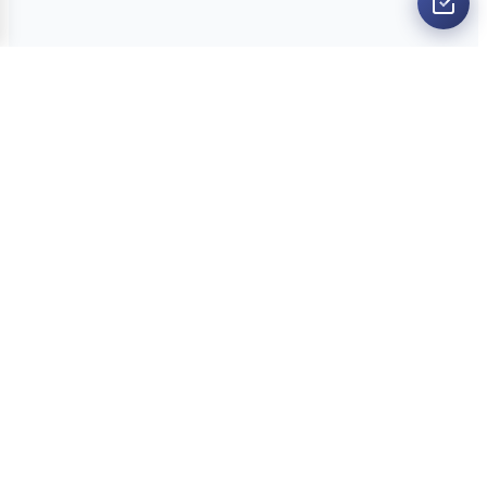
O nama
Ankete
Kvizovi
Dvoboji
Kontakt