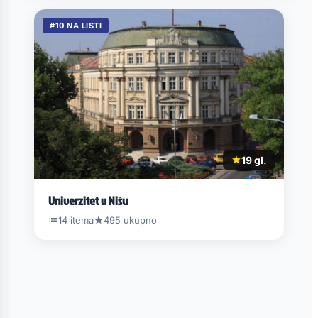
#10 NA LISTI
19 gl.
Univerzitet u Nišu
14 itema
495 ukupno