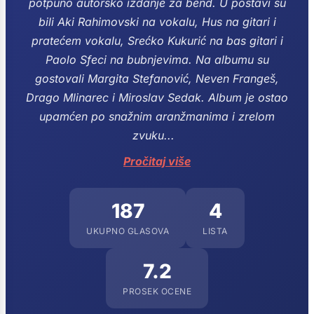
potpuno autorsko izdanje za bend. U postavi su
bili Aki Rahimovski na vokalu, Hus na gitari i
pratećem vokalu, Srećko Kukurić na bas gitari i
Paolo Sfeci na bubnjevima. Na albumu su
gostovali Margita Stefanović, Neven Frangeš,
Drago Mlinarec i Miroslav Sedak.
Album je ostao
upamćen po snažnim aranžmanima i zrelom
zvuku...
Pročitaj više
187
4
UKUPNO GLASOVA
LISTA
7.2
PROSEK OCENE