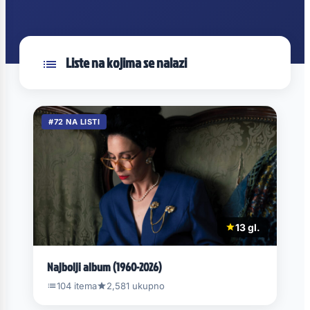
Liste na kojima se nalazi
#72 NA LISTI
13 gl.
Najbolji album (1960-2026)
104 itema
2,581 ukupno