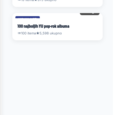
40 gl.
#68 NA LISTI
100 najboljih YU pop-rok albuma
100 itema
5,598 ukupno