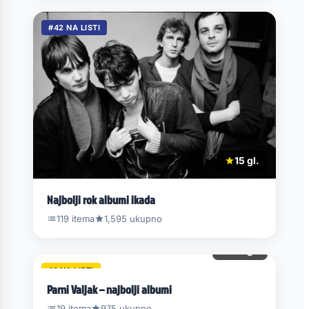
#42 NA LISTI
15 gl.
Najbolji rok albumi ikada
119 itema
1,595 ukupno
119 gl.
#1 NA LISTI
Parni Valjak – najbolji albumi
19 itema
975 ukupno