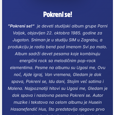
Pokreni se!
"Pokreni se!“
je deveti studijski album grupe Parni
Valjak, objavljen 22. oktobra 1985. godine za
Jugoton. Sniman je u studiju SIM u Zagrebu, a
produkciju je radio bend pod imenom Svi po malo.
Album sadrži devet pesama koje kombinuju
energični rock sa melodičnim pop-rock
elementima. Pesme na albumu su Ugasi me, Ovu
noć, Ajde igraj, Van vremena, Gledam je dok
spava, Pokreni se, Idu dani, Stojim već satima i
Malena.
Najpoznatiji hitovi su Ugasi me, Gledam je
dok spava i naslovna pesma Pokreni se. Autor
muzike i tekstova na celom albumu je Husein
Hasanefendić Hus, što predstavlja njegovo prvo