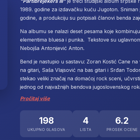
"Partibrejekers III"
je treći studijski album srpske 
1989. godine za izdavačku kuću Jugoton. Sniman j
godine, a produkciju su potpisali članovi benda 
Na albumu se nalazi deset pesama koje kombinuju
elementima bluesa i punka. Tekstove su uglavnom 
Nebojša Antonijević Anton.
Bend je nastupio u sastavu: Zoran Kostić Cane na
na gitari, Saša Vlajsović na bas gitari i Srđan Tod
stekao veliki značaj na domaćoj rock sceni, učvrsti
jednog od najvažnijih bendova jugoslovenskog rok
Pročitaj više
198
4
6.2
UKUPNO GLASOVA
LISTA
PROSEK OCENE