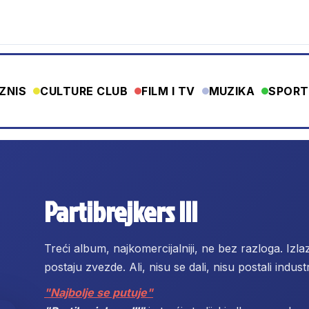
IZNIS
CULTURE CLUB
FILM I TV
MUZIKA
SPORT
Partibrejkers III
Treći album, najkomercijalniji, ne bez razloga. Izlaze 
postaju zvezde. Ali, nisu se dali, nisu postali industr
"Najbolje se putuje"