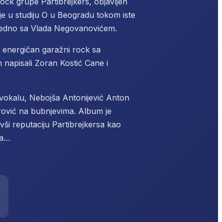
rock grupe Partibrejkers, objavljen
e u studiju O u Beogradu tokom iste
zajedno sa Vlada Negovanovićem.
 energičan garažni rock sa
napisali Zoran Kostić Cane i
 vokalu, Nebojša Antonijević Anton
orović na bubnjevima. Album je
vši reputaciju Partibrejkersa kao
a.
..