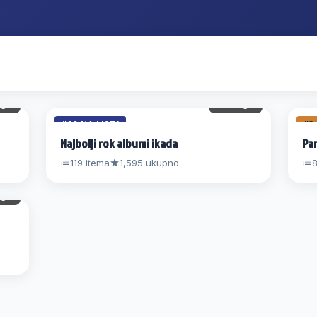
gl.
22 gl.
#20 NA LISTI
#3
Najbolji rok albumi ikada
Par
119 itema
1,595 ukupno
8
gl.