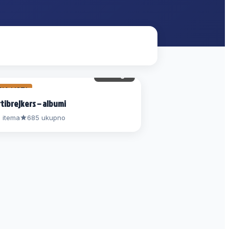
119 gl.
 NA LISTI
tibrejkers – albumi
 itema
685 ukupno