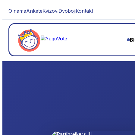
O nama
Ankete
Kvizovi
Dvoboji
Kontakt
B