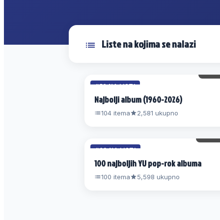
Liste na kojima se nalazi
17 
#56 NA LISTI
Najbolji album (1960-2026)
104 itema
2,581 ukupno
40 
#69 NA LISTI
100 najboljih YU pop-rok albuma
100 itema
5,598 ukupno