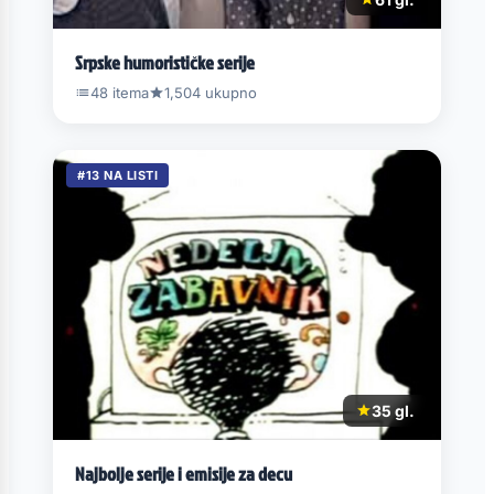
Srpske humorističke serije
48 itema
1,504 ukupno
#13 NA LISTI
35 gl.
Najbolje serije i emisije za decu