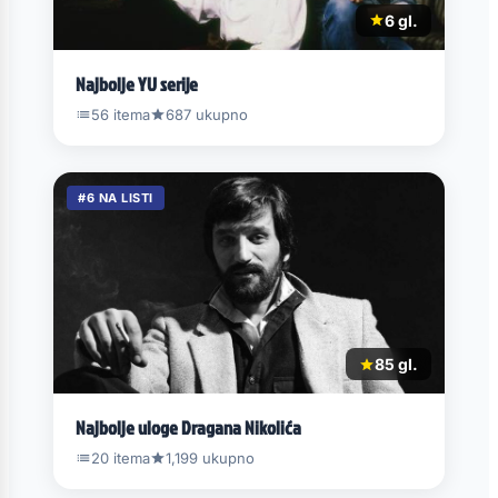
6 gl.
Najbolje YU serije
56 itema
687 ukupno
#6 NA LISTI
85 gl.
Najbolje uloge Dragana Nikolića
20 itema
1,199 ukupno