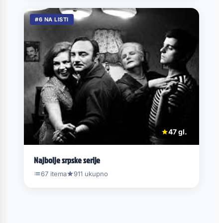
#6 NA LISTI
47 gl.
Najbolje srpske serije
67 itema
911 ukupno