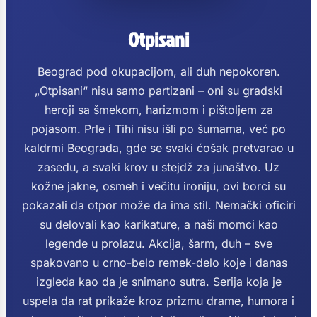
Otpisani
Beograd pod okupacijom, ali duh nepokoren.
„Otpisani“ nisu samo partizani – oni su gradski
heroji sa šmekom, harizmom i pištoljem za
pojasom. Prle i Tihi nisu išli po šumama, već po
kaldrmi Beograda, gde se svaki ćošak pretvarao u
zasedu, a svaki krov u stejdž za junaštvo. Uz
kožne jakne, osmeh i večitu ironiju, ovi borci su
pokazali da otpor može da ima stil. Nemački oficiri
su delovali kao karikature, a naši momci kao
legende u prolazu. Akcija, šarm, duh – sve
spakovano u crno-belo remek-delo koje i danas
izgleda kao da je snimano sutra. Serija koja je
uspela da rat prikaže kroz prizmu drame, humora i