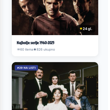
24 gl.
Najbolje serije 1960-2025
60 itema
826 ukupno
#29 NA LISTI