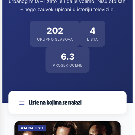
urbanog mita – i zato je i dalje volimo. Nisu otpisani
– nego zauvek upisani u istoriju televizije.
202
4
UKUPNO GLASOVA
LISTA
6.3
PROSEK OCENE
Liste na kojima se nalazi
#14 NA LISTI