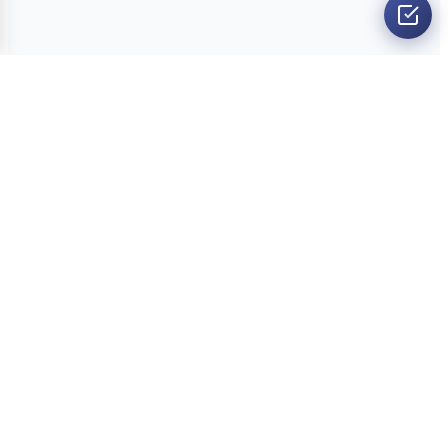
O nama
Ankete
Kvizovi
Dvoboji
Kontakt