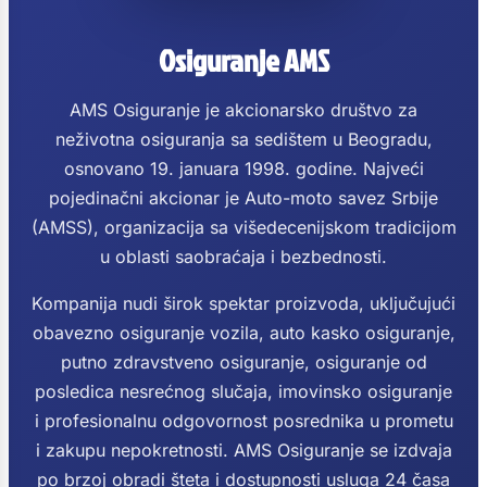
Osiguranje AMS
AMS Osiguranje je akcionarsko društvo za
neživotna osiguranja sa sedištem u Beogradu,
osnovano 19. januara 1998. godine. Najveći
pojedinačni akcionar je Auto-moto savez Srbije
(AMSS), organizacija sa višedecenijskom tradicijom
u oblasti saobraćaja i bezbednosti.
Kompanija nudi širok spektar proizvoda, uključujući
obavezno osiguranje vozila, auto kasko osiguranje,
putno zdravstveno osiguranje, osiguranje od
posledica nesrećnog slučaja, imovinsko osiguranje
i profesionalnu odgovornost posrednika u prometu
i zakupu nepokretnosti. AMS Osiguranje se izdvaja
po brzoj obradi šteta i dostupnosti usluga 24 časa