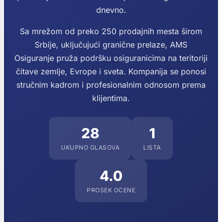
dnevno.
Sa mrežom od preko 250 prodajnih mesta širom
Srbije, uključujući granične prelaze, AMS
Osiguranje pruža podršku osiguranicima na teritoriji
čitave zemlje, Evrope i sveta. Kompanija se ponosi
stručnim kadrom i profesionalnim odnosom prema
klijentima.
28
1
UKUPNO GLASOVA
LISTA
4.0
PROSEK OCENE