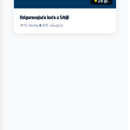
28 gl.
Osiguravajuće kuće u Srbiji
12 itema
815 ukupno