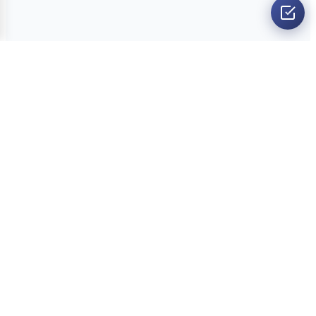
O nama
Ankete
Kvizovi
Dvoboji
Kontakt