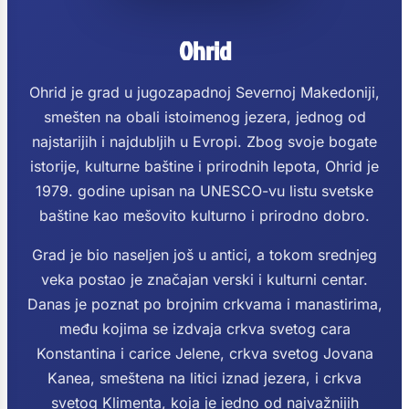
Ohrid
Ohrid je grad u jugozapadnoj Severnoj Makedoniji,
smešten na obali istoimenog jezera, jednog od
najstarijih i najdubljih u Evropi.
Zbog svoje bogate
istorije, kulturne baštine i prirodnih lepota, Ohrid je
1979. godine upisan na UNESCO-vu listu svetske
baštine kao mešovito kulturno i prirodno dobro.
Grad je bio naseljen još u antici, a tokom srednjeg
veka postao je značajan verski i kulturni centar.
Danas je poznat po brojnim crkvama i manastirima,
među kojima se izdvaja crkva svetog cara
Konstantina i carice Jelene, crkva svetog Jovana
Kanea, smeštena na litici iznad jezera, i crkva
svetog Klimenta, koja je jedno od najvažnijih