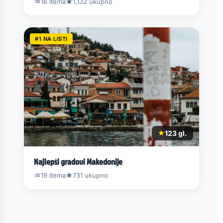
16 itema
1,132 ukupno
#1 NA LISTI
123 gl.
Najlepši gradovi Makedonije
19 itema
731 ukupno