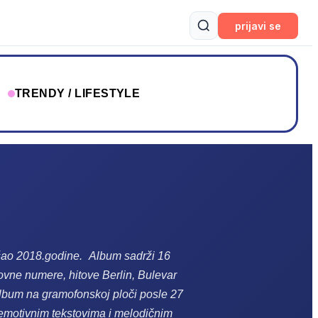
prijavi se
T
TRENDY / LIFESTYLE
šao 2018.godine.
Album sadrži 16
slovne numere, hitove
Berlin
,
Bulevar
album na gramofonskoj ploči posle 27
a emotivnim tekstovima i melodičnim