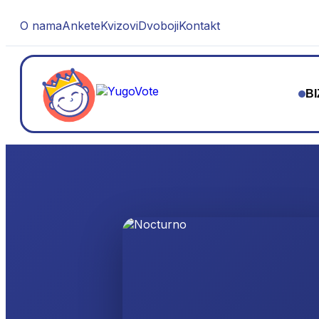
O nama
Ankete
Kvizovi
Dvoboji
Kontakt
BI