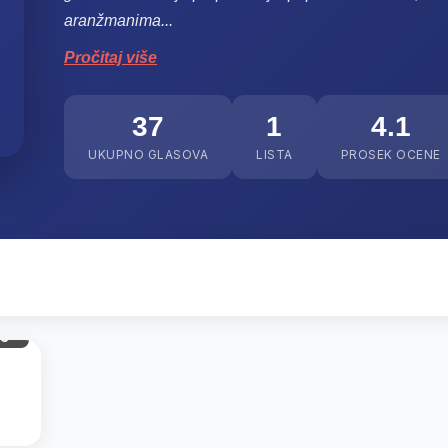
aranžmanima...
Pročitaj više
37
1
4.1
UKUPNO GLASOVA
LISTA
PROSEK OCENE
gl.