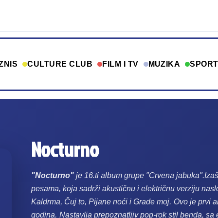
ZNIS
CULTURE CLUB
FILM I TV
MUZIKA
SPOR
Nocturno
"Nocturno"
je 16.ti album grupe "Crvena jabuka".Iza
pesama, koja sadrži akustičnu i električnu verziju na
Kaldrma
,
Čuj to
,
Pijane noći
i Grade moj.
Ovo je prvi 
godina.
Nastavlja prepoznatljiv pop-rok stil benda, s