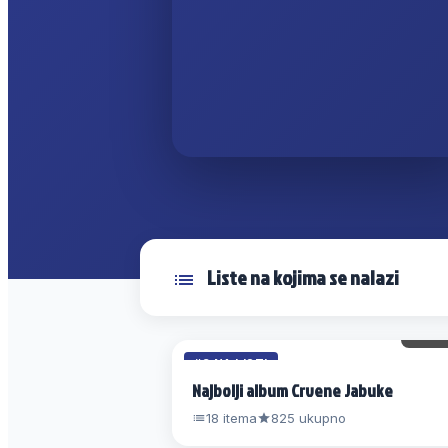
Liste na kojima se nalazi
37 
#8 NA LISTI
Najbolji album Crvene Jabuke
18 itema
825 ukupno