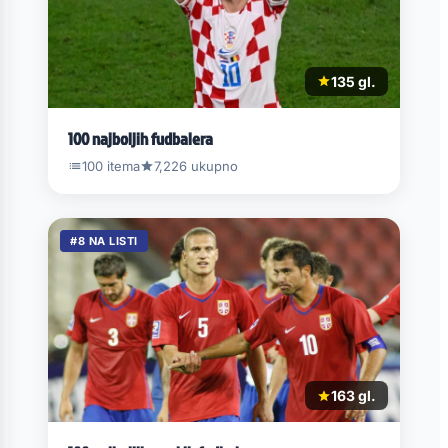
135 gl.
100 najboljih fudbalera
100 itema
7,226 ukupno
#8 NA LISTI
163 gl.