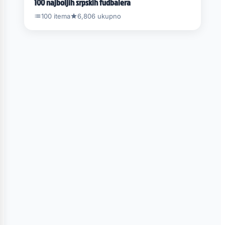
100 najboljih srpskih fudbalera
100 itema
6,806 ukupno