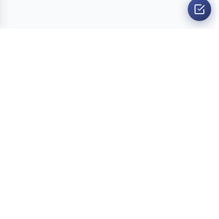
O nama
Ankete
Kvizovi
Dvoboji
Kontakt