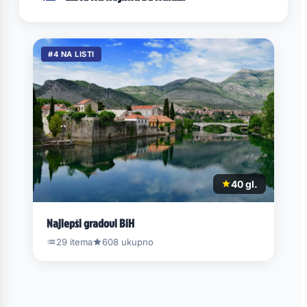
#4 NA LISTI
40 gl.
Najlepši gradovi BiH
29 itema
608 ukupno