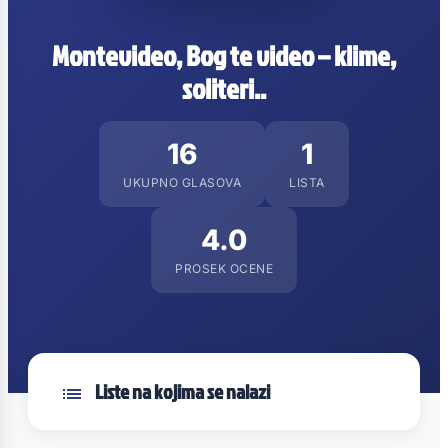
Montevideo, Bog te video – klime,
soliteri..
16
1
UKUPNO GLASOVA
LISTA
4.0
PROSEK OCENE
Liste na kojima se nalazi