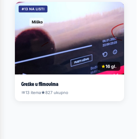
#13 NA LISTI
16 gl.
Greške u filmovima
13 itema
827 ukupno