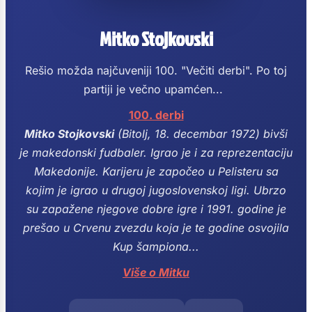
Mitko Stojkovski
Rešio možda najčuveniji 100. "Večiti derbi". Po toj
partiji je večno upamćen...
100. derbi
Mitko Stojkovski
(Bitolj, 18. decembar 1972) bivši
je makedonski fudbaler. Igrao je i za reprezentaciju
Makedonije.
Karijeru je započeo u Pelisteru sa
kojim je igrao u drugoj jugoslovenskoj ligi.
Ubrzo
su zapažene njegove dobre igre i 1991. godine je
prešao u Crvenu zvezdu koja je te godine osvojila
Kup šampiona...
Više o Mitku