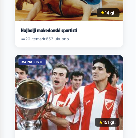
14 gl.
Najbolji makedonski sportisti
20 itema
853 ukupno
#4 NA LISTI
151 gl.