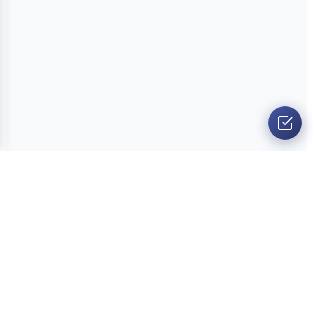
O nama
Ankete