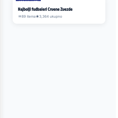
#36 NA LISTI
Najbolji fudbaleri Crvene Zvezde
89 itema
3,364 ukupno