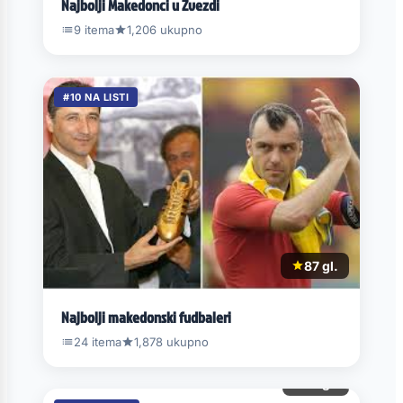
Najbolji Makedonci u Zvezdi
9 itema
1,206 ukupno
#10 NA LISTI
87 gl.
Najbolji makedonski fudbaleri
24 itema
1,878 ukupno
19 gl.