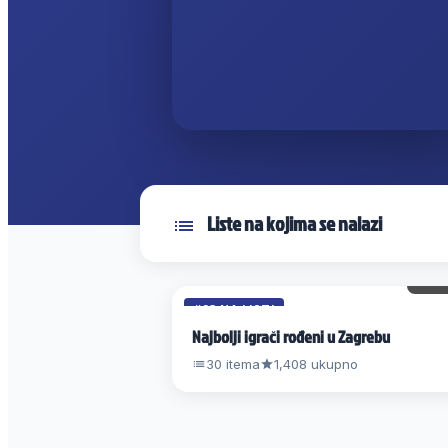
Liste na kojima se nalazi
11
#23 NA LISTI
Najbolji igrači rođeni u Zagrebu
30 itema
1,408 ukupno