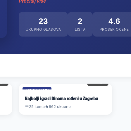
Pročitaj više
23
2
4.6
UKUPNO GLASOVA
LISTA
PROSEK OCENE
 gl.
12 gl.
#17 NA LISTI
Najbolji igrači Dinama rođeni u Zagrebu
25 itema
862 ukupno