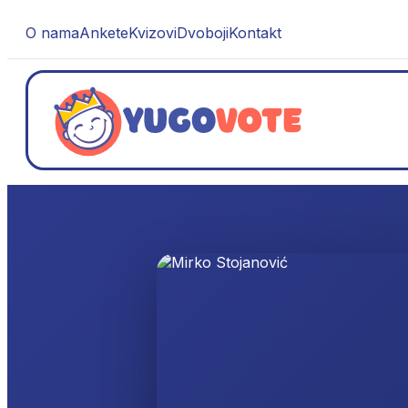
O nama
Ankete
Kvizovi
Dvoboji
Kontakt