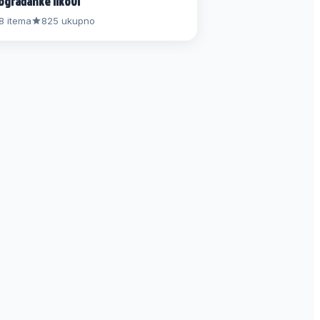
ograđanke likovi
8 itema
825 ukupno