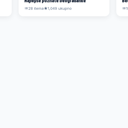
Najlepše poznate beograđanke
Be
28 itema
1,049 ukupno
1