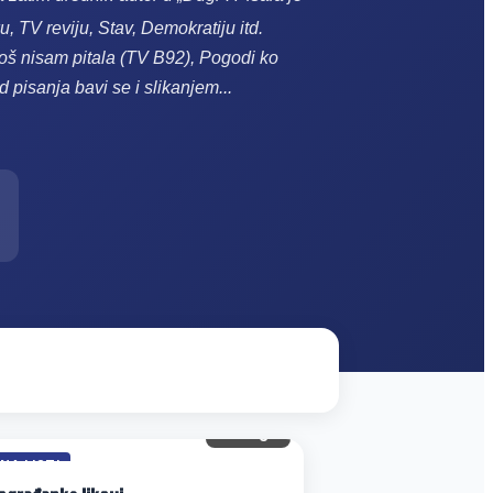
, TV reviju, Stav, Demokratiju itd.
 još nisam pitala (TV B92), Pogodi ko
ed pisanja bavi se i slikanjem...
58 gl.
 NA LISTI