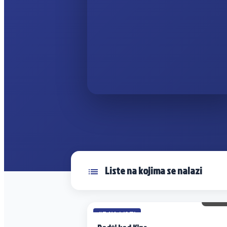
Liste na kojima se nalazi
112 
#7 NA LISTI