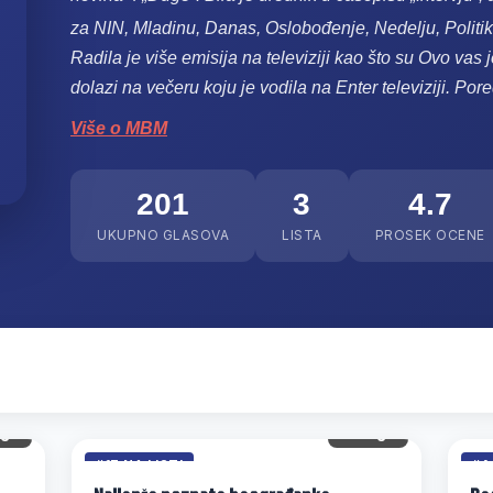
za NIN, Mladinu, Danas, Oslobođenje, Nedelju, Politiku
Radila je više emisija na televiziji kao što su Ovo vas
dolazi na večeru koju je vodila na Enter televiziji. Por
Više o MBM
201
3
4.7
UKUPNO GLASOVA
LISTA
PROSEK OCENE
gl.
31 gl.
#17 NA LISTI
#4