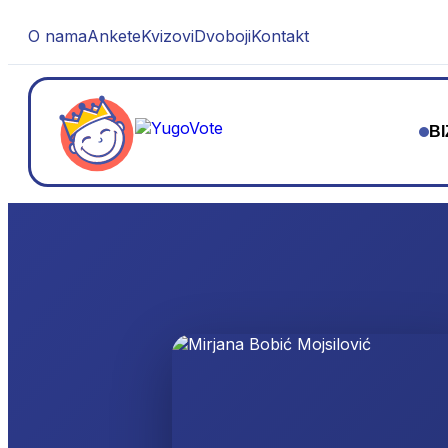
O nama
Ankete
Kvizovi
Dvoboji
Kontakt
BI