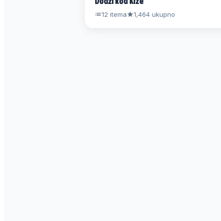
Dodži kod Kize
12 itema
1,464 ukupno