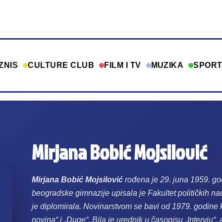
ZNIS
CULTURE CLUB
FILM I TV
MUZIKA
SPOR
Mirjana Bobić Mojsilović
Mirjana Bobić Mojsilović
rođena je 29. juna 1959. g
beogradske gimnazije upisala je Fakultet političkih n
je diplomirala. Novinarstvom se bavi od 1979. godine 
novina“ i „Duge“. Bila je urednik u časopisu „Intervju“, 