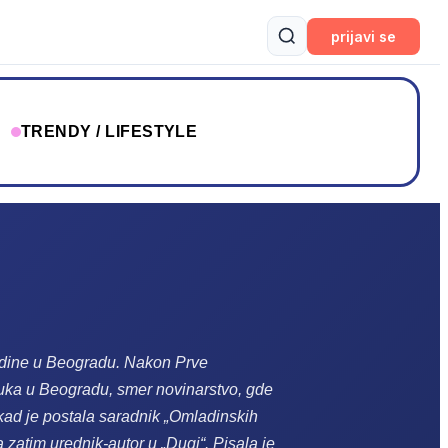
prijavi se
T
TRENDY / LIFESTYLE
odine u Beogradu
.
Nakon Prve
auka u Beogradu, smer novinarstvo, gde
kad je postala saradnik „Omladinskih
a zatim urednik-autor u „Dugi“. Pisala je