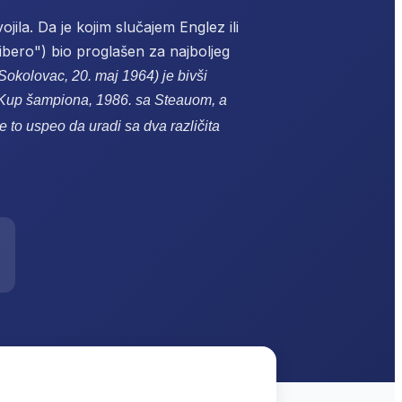
jila. Da je kojim slučajem Englez ili
libero") bio proglašen za najboljeg
 Sokolovac, 20. maj 1964) je bivši
o Kup šampiona, 1986. sa Steauom, a
 je to uspeo da uradi sa dva različita