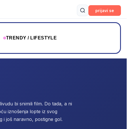
prijavi se
T
TRENDY / LIFESTYLE
du bi snimili film. Do tada, a ni
oću iznošenja lopte iz svog
 i još naravno, postigne gol.