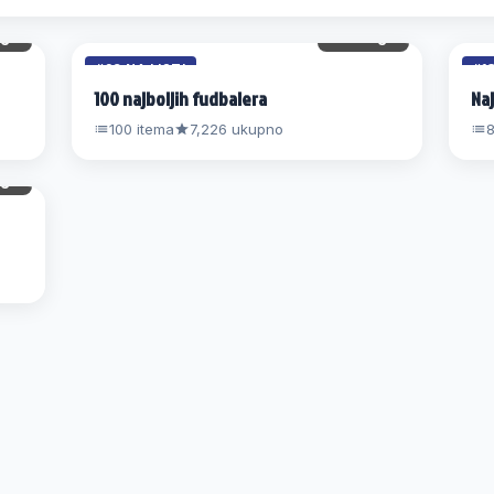
gl.
120 gl.
#28 NA LISTI
#1
100 najboljih fudbalera
Naj
100 itema
7,226 ukupno
8
gl.