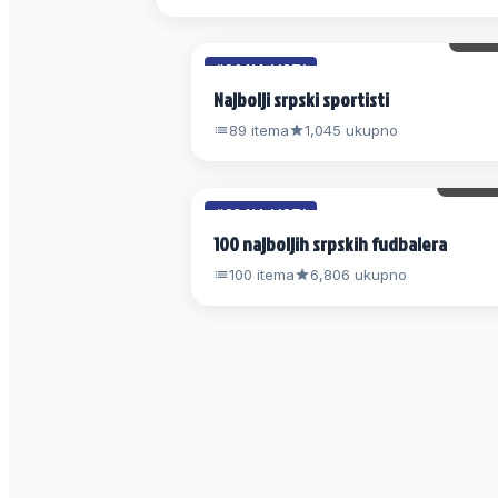
12 
#24 NA LISTI
Najbolji srpski sportisti
89 itema
1,045 ukupno
144 
#20 NA LISTI
100 najboljih srpskih fudbalera
100 itema
6,806 ukupno