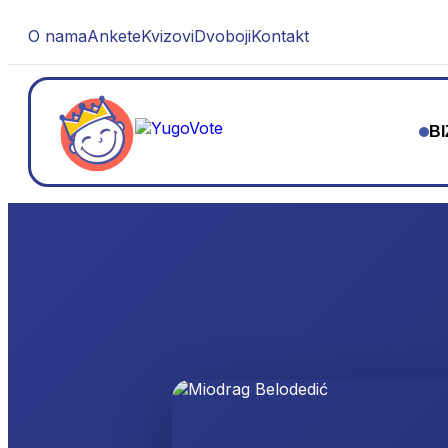
O nama
Ankete
Kvizovi
Dvoboji
Kontakt
BI