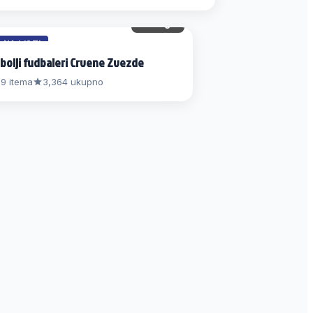
111 gl.
3 NA LISTI
bolji fudbaleri Crvene Zvezde
9 itema
3,364 ukupno