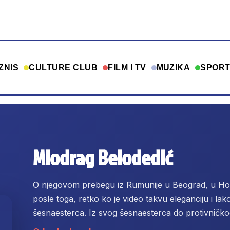
ZNIS
CULTURE CLUB
FILM I TV
MUZIKA
SPOR
Miodrag Belodedić
O njegovom prebegu iz Rumunije u Beograd, u Holivu
posle toga, retko ko je video takvu eleganciju i lak
šesnaesterca. Iz svog šesnaesterca do protivničkog