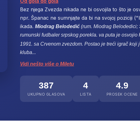
Od gola do gola
Bez njega Zvezda nikada ne bi osvojila to što je osvo
npr. Španac ne sumnjajte da bi na svojoj poziciji ("
ikada.
Miodrag Belodedić
(rum.
Miodrag Belodedici
;
rumunski fudbaler srpskog porekla.
va puta je osvoji
1991. sa Crvenom zvezdom.
Postao je treći igrač koji
kluba...
Vidi nešto više o Miletu
387
4
4.9
UKUPNO GLASOVA
LISTA
PROSEK OCENE